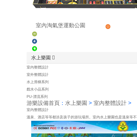
室內淘氣堡運動公園
水上樂園
室內整體設計
室外整體設計
水上滑梯系列
戲水小品系列
PU-漂流系列
游樂設備首頁
：
水上樂園
>
室內整體設計
>
室內整體設計
溫泉、酒店等等都涉及孩子的游玩場所。室內水上樂園也是溫泉等不