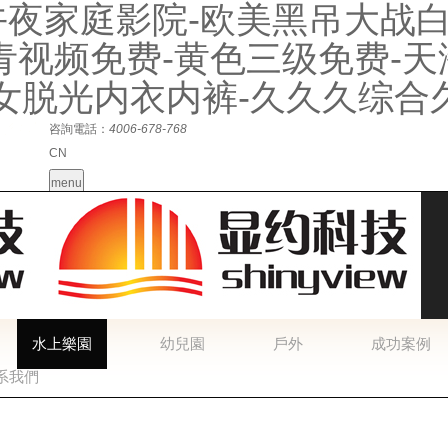
午夜家庭影院-欧美黑吊大战白
-青青视频免费-黄色三级免费
美女脱光内衣内裤-久久久综合
咨詢電話：
4006-678-768
CN
menu
HOME
淘氣堡
蹦床
水上樂園
幼兒園
戶外
成功案例
新聞動態
企業介紹
聯系
水上樂園
幼兒園
戶外
成功案例
系我們