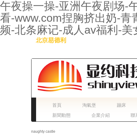
午夜操一操-亚洲午夜剧场-
看-www.com捏胸挤出奶
频-北条麻记-成人av福利-
首頁
淘氣堡
蹦床
新聞動態
企業介紹
聯
naughty castle