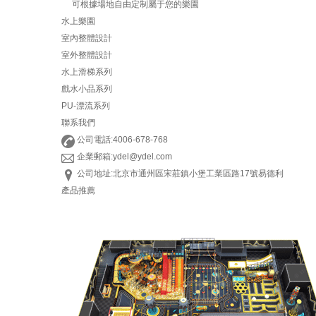
可根據場地自由定制屬于您的樂園
水上樂園
室內整體設計
室外整體設計
水上滑梯系列
戲水小品系列
PU-漂流系列
聯系我們
公司電話:4006-678-768
企業郵箱:ydel@ydel.com
公司地址:北京市通州區宋莊鎮小堡工業區路17號易德利
產品推薦